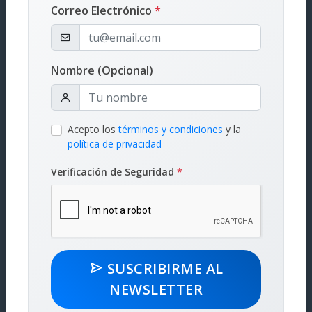
Correo Electrónico
*
Asunción - Paraguay
Trading Park, Aviadores del Chaco 3207, Oficina 807 (Oficina
Nombre (Opcional)
administrativa)
Avenida Ygatimi 1270, UNIBE - Universidad Iberoamericana (Sala
de Audiencias)
Acepto los
términos y condiciones
y la
política de privacidad
Email:
admin@latcam.com.py
Verificación de Seguridad
*
Nuestros Servicios
Arbitraje Comercial Nacional e Internacional
SUSCRIBIRME AL
NEWSLETTER
Institución nominadora de árbitros