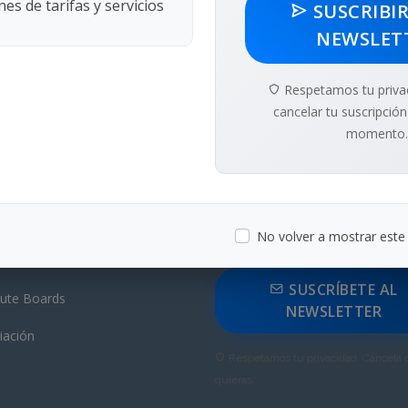
es de tarifas y servicios
SUSCRIBI
NEWSLET
Respetamos tu priva
cancelar tu suscripción
momento.
os Servicios
Newsletter
traje Comercial Nacional e
Mantente informado sobre las úl
rnacional
No volver a mostrar est
novedades en arbitraje y mediac
itución nominadora de árbitros
SUSCRÍBETE AL
ute Boards
NEWSLETTER
iación
Respetamos tu privacidad. Cancela
quieras.