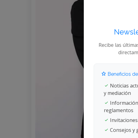
Newsl
Recibe las última
directam
Beneficios de 
Noticias act
y mediación
Información
reglamentos
Invitaciones
Consejos y g