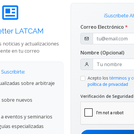
¡Suscríbete A
Curriculum
Pilar Colome
Correo Electrónico
*
etter LATCAM
International Arbitration
s noticias y actualizaciones
ente en tu correo
Nombre (Opcional)
Suscribirte:
Acepto los
términos y c
ualizadas sobre arbitraje
política de privacidad
Verificación de Segurida
 sobre nuevos
 a eventos y seminarios
uías especializadas