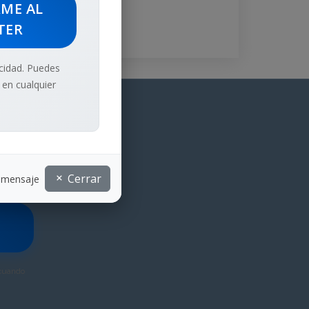
RME AL
TER
cidad. Puedes
 en cualquier
timas
Cerrar
e mensaje
ión
 cuando