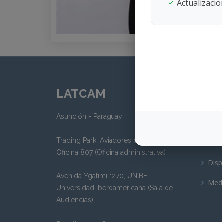
Actualizacion
LATCAM
Nuestr
Arbi
Asunción - Paraguay
Inte
Trading Park, Aviadores del Chaco 3207,
Inst
Oficina 807 (Oficina administrativa)
Disp
Avenida Ygatimi 1270, UNIBE -
Med
Universidad Iberoamericana (Sala de
Audiencias)