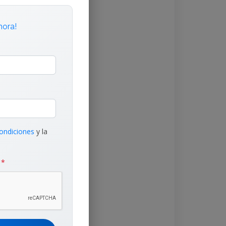
hora!
s Iess
ondiciones
y la
d
*