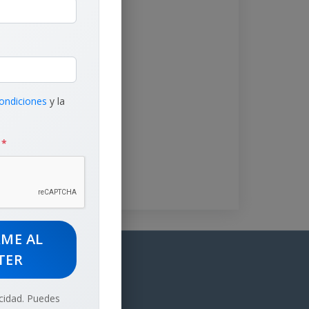
ondiciones
y la
d
*
RME AL
TER
cidad. Puedes