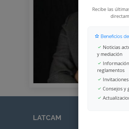
Recibe las última
directam
Beneficios de 
Noticias act
y mediación
Información
reglamentos
Invitaciones
Consejos y g
Actualizacion
LATCAM
Nuestr
Arbi